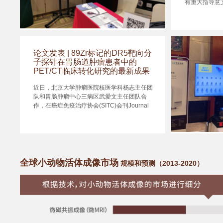
有重大指导意
参会|广东核学会核药学专委会成
论文发表 | 89Zr标记的DR5靶向分
立大会圆满落幕
子探针在胃肠道肿瘤患者中的
PET/CT临床转化研究的最新成果
参会|广东核学会核药学专委会成立大会圆满落
幕
近日，北京大学肿瘤医院核医学科杨志主任团
队和胃肠肿瘤中心三病区武爱文主任团队合
作，在癌症免疫治疗协会(SITC)会刊Journal
forImmunoTherapy of Cancer(影响因子：
13.751)杂志，发表以89Zr标记的DR5靶向分
子探针在胃肠道肿瘤患者中的PET/CT临床转
化研究的最新成果。设计出Zr-89单克隆抗体
参会|平生
核素探针，利用先进的PET分子影像技术，阐
物PET/C
明备受关注的死亡受体5(DR5)在体的代谢分
全球小动物活体成像市场
规模和预测（2013-2020）
布。
近日，中华医
会在云南省昆
核医学与分子
春城昆明，分
研究、临床诊
备及软硬件的