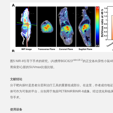
cldn18.2
图5 NIR-II引导下手术的研究。(A)携带BGC823
的正交各向异性小鼠48
胃病变/心脏的SUVmax比值比较。
文献结论
分子靶向探针是患者分层和治疗工具的重要组成部分。在这里，作者成功地证明了
体可作为可靠的平台，分别用于免疫PET和NIR和NIR-II成像。经过优化和临
导手术。
使用设备