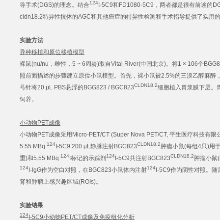
124
导手术(DGS)的理念。结合
I-5C9和FD1080-5C9，两者都是很有前
cldn18.2特异性抗体的AGC和其他癌症的特异性检测和手术指导提供了实
实验方法
异种移植和原位移植模型
裸鼠(nu/nu，雌性，5 ~ 6周龄)取自Vital River(中国北京)。将1 × 106个BGG82
照前面描述的步骤建立原位小鼠模型。首先，裸小鼠被2.5%的三溴乙醇麻醉，然
CLDN18.2
号针将20 μL PBS悬浮的BGG823 / BGC823
细胞植入胃浆膜下层。
饲养。
小动物PET成像
小动物PET成像采用Micro-PET/CT (Super Nova PET/CT, 平生医疗科技
124
CLDN18.2
5.55 MBq
I-5C9 200 μL静脉注射BGC823
肿瘤小鼠(每组4只)用于小
124
124
CLDN18.2
重)和5.55 MBq
I标记的示踪剂
I-5C9共注射BGC823
肿瘤小鼠(
124
124
I-IgG作为空白对照，在BGC823小鼠体内注射
I-5C9作为阴性对照。
肾和肿瘤上感兴趣区域(ROIs)。
实验结果
124
I-5C9小动物PET/CT成像及免疫组化分析