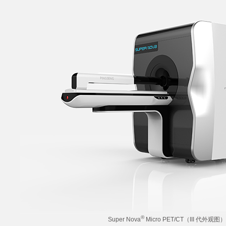
®
Super Nova
Micro PET/CT（III 代外观图）