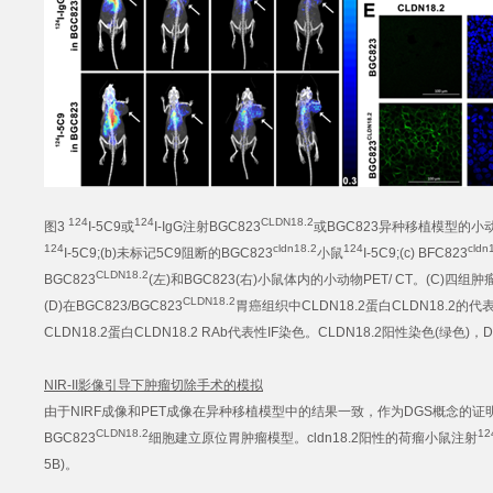
124
124
CLDN18.2
图3
I-5C9或
I-IgG注射BGC823
或BGC823异种移植模型的小动物PE
124
cldn18.2
124
cldn
I-5C9;(b)未标记5C9阻断的BGC823
小鼠
I-5C9;(c) BFC823
CLDN18.2
BGC823
(左)和BGC823(右)小鼠体内的小动物PET/ CT。(C)四组肿瘤
CLDN18.2
(D)在BGC823/BGC823
胃癌组织中CLDN18.2蛋白CLDN18.2的代表性
CLDN18.2蛋白CLDN18.2 RAb代表性IF染色。CLDN18.2阳性染色(绿色)
NIR-II影像引导下肿瘤切除手术的模拟
由于NIRF成像和PET成像在异种移植模型中的结果一致，作为DGS概念的证
CLDN18.2
12
BGC823
细胞建立原位胃肿瘤模型。cldn18.2阳性的荷瘤小鼠注射
5B)。