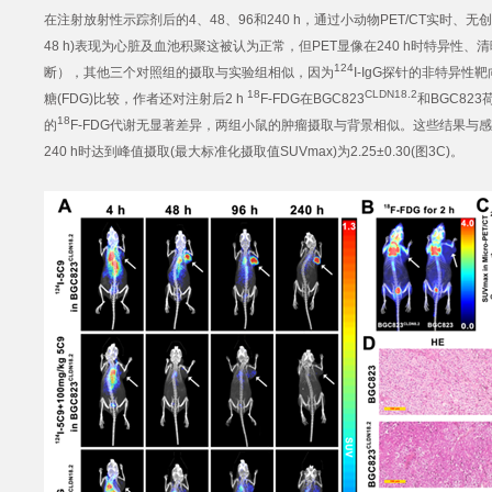
在注射放射性示踪剂后的4、48、96和240 h，通过小动物PET/CT实时、无
48 h)表现为心脏及血池积聚这被认为正常，但PET显像在240 h时特异性、清
124
断），其他三个对照组的摄取与实验组相似，因为
I-IgG探针的非特异性
18
CLDN18.2
糖(FDG)比较，作者还对注射后2 h
F-FDG在BGC823
和BGC82
18
的
F-FDG代谢无显著差异，两组小鼠的肿瘤摄取与背景相似。这些结果与感兴
240 h时达到峰值摄取(最大标准化摄取值SUVmax)为2.25±0.30(图3C)。