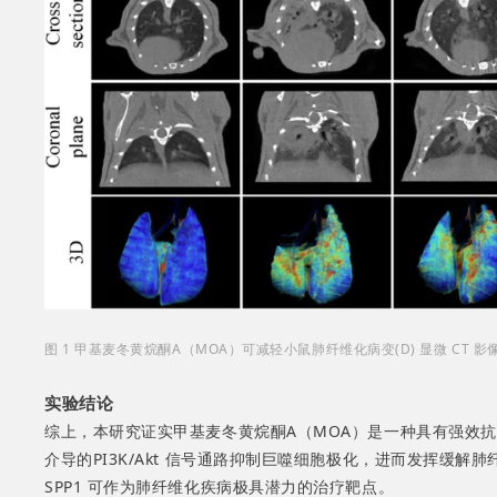
图 1 甲基麦冬黄烷酮A（MOA）可减轻小鼠肺纤维化病变(D) 显微 C
实验结论
综上，本研究证实甲基麦冬黄烷酮A（MOA）是一种具有强效抗纤
介导的PI3K/Akt 信号通路抑制巨噬细胞极化，进而发挥缓解
SPP1 可作为肺纤维化疾病极具潜力的治疗靶点。